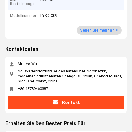
Bestellmenge
Modellnummer
TYXD-X09
Sehen Sie mehr an
Kontaktdaten
Mr. Leo Wu
No.360 der Nordstraße des hafens vier, Nordbezirk,
moderner Industriehafen Chengdus, Pixian, Chengdu-Stadt,
Sichuan-Provinz, China.
+86-13739460387
Kontakt
Erhalten Sie Den Besten Preis Für