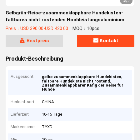
2
/
2
Gelbgrün-Reise-zusammenklappbare Hundekisten-
faltbares nicht rostendes Hochleistungsaluminium
Preis：USD 390.00-USD 420.00
MOQ：10pcs
Bestpreis
Kontakt
Produkt-Beschreibung
Ausgesucht
,
gelbe zusammenklappbare Hundekisten
,
faltbare Hundekiste nicht rostend
Zusammenklappbarer Käfig der Reise für
Hunde
Herkunftsort
CHINA
Lieferzeit
10-15 Tage
Markenname
TYXD
Min
10pcs