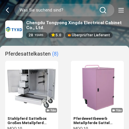
Chengdu Tongyong Xingda Electrical Cabinet
Co., Ltd.
28
5.0
Überprüfter Lieferant
YEARS
Pferdesattelkasten
(8)
Stahlpferd Sattelbox
Pferdewettbewerb
Großes Metallpferd
Metallpferde Sattel
Sattel Kofferraum Sattel
Kofferraum Box Stahl
MOQ:
10
MOQ:
10