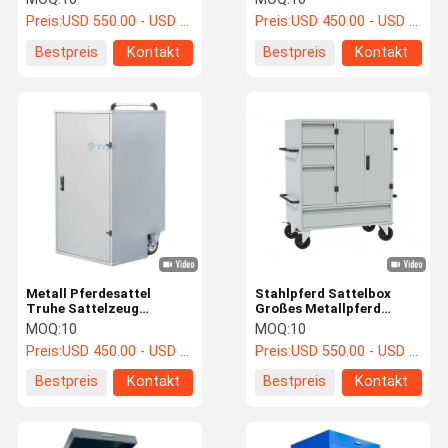
Schließfach
Sattel Tack Schließfach
Preis:
USD 550.00 - USD 650.00
Preis:
USD 450.00 - USD 550.00
mit Rädern
Bestpreis
Kontakt
Bestpreis
Kontakt
Metall Pferdesattel
Stahlpferd Sattelbox
Truhe Sattelzeug
Großes Metallpferd
Schrank Mini
Sattel Kofferraum Sattel
MOQ:
10
MOQ:
10
Pferdesattel Box
Schließfach
Preis:
USD 450.00 - USD 550.00
Preis:
USD 550.00 - USD 650.00
Sattelständer Spind
Bestpreis
Kontakt
Bestpreis
Kontakt