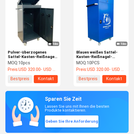
Pulver-überzogenes
Blaues weißes Sattel-
Sattel-Kasten-Reißnagel-
Kasten-Reißnagel-
Schließfach-
Stahlschließfach für
MOQ:
10pcs
MOQ:
10PCS
kundenspezifisches
Pferdeausrüstungs-
Preis:
USD 320.00- USD 520.00
Preis:
USD 320.00- USD 520.00
Metallprodukte ODM
Speicher
Bestpreis
Kontakt
Bestpreis
Kontakt
Sparen Sie Zeit
Lassen Sie uns mit Ihnen die besten
Produkte kontaktieren.
Geben Sie Ihre Anforderung