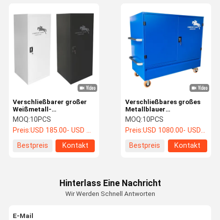
Verschließbarer großer
Verschließbares großes
Weißmetall-
Metallblauer
Pferdeausrüstungs-
Pferdeausrüstungs-
MOQ:
10PCS
MOQ:
10PCS
Sattel-Kasten
Sattel-Reißnagel-Kasten
Preis:
USD 185.00- USD 230.00
Preis:
USD 1080.00- USD 1200.00
140x60x60cm
mit 2 Sattel-Haltern
Bestpreis
Kontakt
Bestpreis
Kontakt
Hinterlass Eine Nachricht
Wir Werden Schnell Antworten
E-Mail